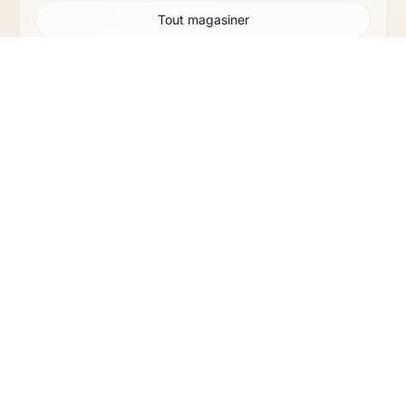
Tout magasiner
Bijoux
Journal
SERVICE CLIENT
Guide des tailles de bracelet
Service De Cartes Gratuites
Emballage Écologique
Les imperfections du cristal expliquées