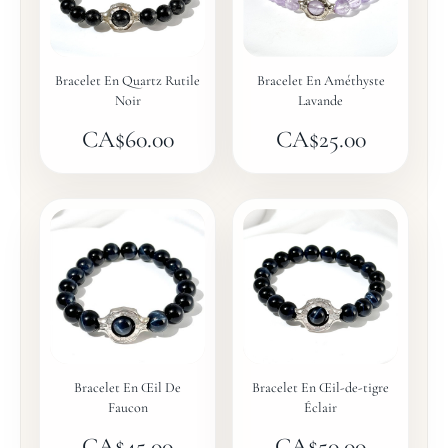
Bracelet En Quartz Rutile
Bracelet En Améthyste
Noir
Lavande
CA$
60.00
CA$
25.00
Bracelet En Œil De
Bracelet En Œil-de-tigre
Faucon
Éclair
CA$
45.00
CA$
50.00