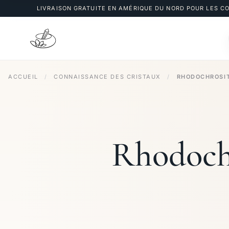
LIVRAISON GRATUITE EN AMÉRIQUE DU NORD POUR LES 
ACCUEIL
/
CONNAISSANCE DES CRISTAUX
/
RHODOCHROSIT
Rhodochr