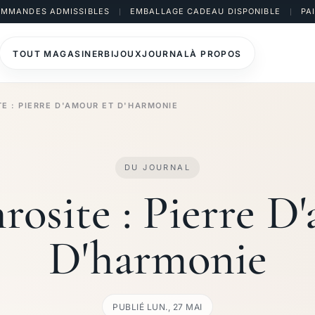
COMMANDES ADMISSIBLES
EMBALLAGE CADEAU DISPONIBLE
PA
TOUT MAGASINER
BIJOUX
JOURNAL
À PROPOS
E : PIERRE D'AMOUR ET D'HARMONIE
DU JOURNAL
osite : Pierre D
D'harmonie
PUBLIÉ LUN., 27 MAI